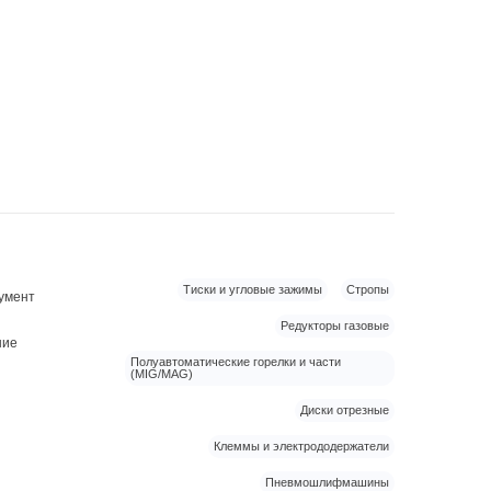
Тиски и угловые зажимы
Стропы
умент
Редукторы газовые
ние
Полуавтоматические горелки и части
(MIG/MAG)
Диски отрезные
Клеммы и электрододержатели
Пневмошлифмашины