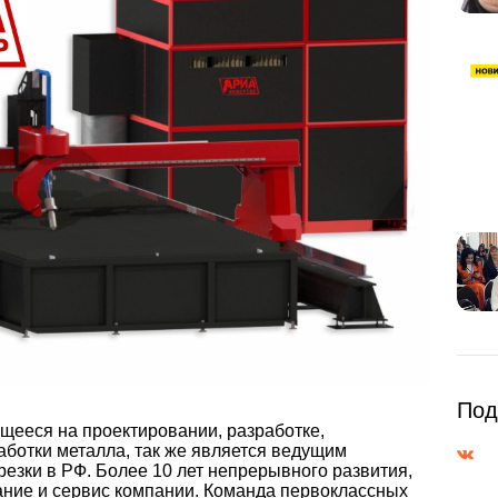
Отсканируйте QR CODE чтобы
Под
Тамбов
построить маршрут
ееся на проектировании, разработке,
аботки металла, так же является ведущим
езки в РФ. Более 10 лет непрерывного развития,
ние и сервис компании. Команда первоклассных