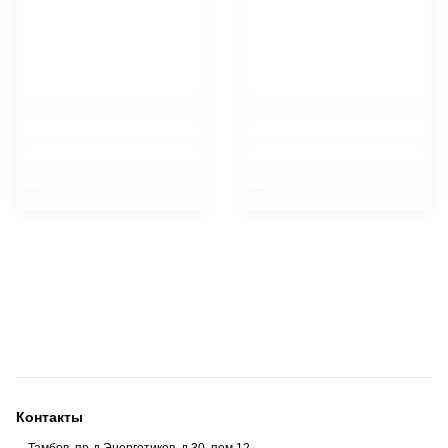
$nbsp;
$nbsp;
Контакты
Тамбов, пр-д Энергетиков, д.30, пом.12