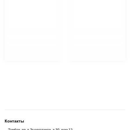
$nbsp;
$nbsp;
Контакты
Тамбов, пр-д Энергетиков, д.30, пом.12